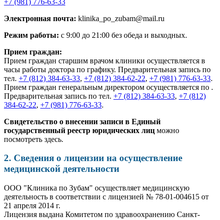
+7 (981) 776-63-33
Электронная почта:
klinika_po_zubam@mail.ru
Режим работы:
с 9:00 до 21:00 без обеда и выходных.
Прием граждан:
Прием граждан старшим врачом клиники осуществляется в
часы работы доктора по графику. Предварительная запись по
тел.
+7 (812) 384-63-33
,
+7 (812) 384-62-22
,
+7 (981) 776-63-33
.
Прием граждан генеральным директором осуществляется по .
Предварительная запись по тел.
+7 (812) 384-63-33
,
+7 (812)
384-62-22
,
+7 (981) 776-63-33
.
Свидетельство о внесении записи в Единый
государственный реестр юридических лиц
можно
посмотреть здесь.
2. Сведения о лицензии на осуществление
медицинской деятельности
ООО "Клиника по Зубам" осуществляет медицинскую
деятельность в соответствии с лицензией № 78-01-004615 от
21 апреля 2014 г.
Лицензия выдана Комитетом по здравоохранению Санкт-