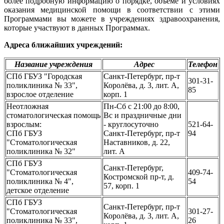
более подробную информацию о порядке, объеме и условиях
оказания медицинской помощи в соответствии с этими
Программами вы можете в учреждениях здравоохранения,
которые участвуют в данных Программах.
Адреса ближайших учреждений:
Название учреждения
Адрес
Телефон
СПб ГБУЗ "Городская
Санкт-Петербург, пр-т
301-31-
поликлиника № 33",
Королёва, д. 3, лит. А,
85
взрослое отделение
корп. 1
Неотложная
Пн-Сб с 21:00 до 8:00,
стоматологическая помощь
Вс и праздничные дни
взрослым:
- круглосуточно
521-64-
СПб ГБУЗ
Санкт-Петербург, пр-т
94
"Стоматологическая
Наставников, д. 22,
поликлиника № 32"
лит. А
СПб ГБУЗ
Санкт-Петербург,
"Стоматологическая
409-74-
Костромской пр-т, д.
поликлиника № 4",
54
57, корп. 1
детское отделение
СПб ГБУЗ
Санкт-Петербург, пр-т
"Стоматологическая
301-27-
Королёва, д. 3, лит. А,
поликлиника № 33",
26