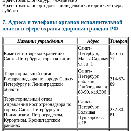
Врач-стоматолог-хирург - ежедневно
Врач-стоматолог-ортодонт - понедельник, вторник, четверг,
суббота
7. Адреса и телефоны органов исполнительной
власти в сфере охраны здоровья граждан РФ
Название учреждения
Адрес
Телефон
Санкт-
Комитет по здравоохранению
Петербург,
635-55-
Санкт-Петербурга, горячая линия
Малая Садовая
77
ул., д. 1
Санкт-
Территориальный орган
Петербург,
Росздравнадзора по городу Санкт-
314-67-
наб. кан.
Петербургу и Ленинградской
89
Грибоедова., д.
области
88-90, каб.306
Территориальный отдел
Санкт-
Управления Роспотребнадзора по
Петербург,
городу Санкт-Петербургу в
232-80-
Большая
Приморском, Петроградском,
81
Пушкарская,
Курортном, Кронштадтском
д.18
районах