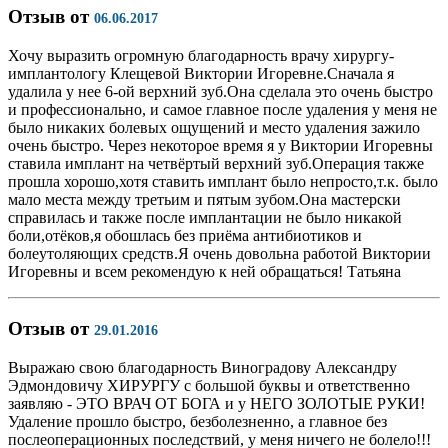
Отзыв от
06.06.2017
Хочу выразить огромную благодарность врачу хирургу-
имплантологу Клещевой Виктории Игоревне.Сначала я
удалила у нее 6-ой верхний зуб.Она сделала это очень быстро
и профессионально, и самое главное после удаления у меня не
было никаких болевых ощущений и место удаления зажило
очень быстро. Через некоторое время я у Виктории Игоревны
ставила имплант на четвёртый верхний зуб.Операция также
прошла хорошо,хотя ставить имплант было непросто,т.к. было
мало места между третьим и пятым зубом.Она мастерски
справилась и также после имплантации не было никакой
боли,отёков,я обошлась без приёма антибиотиков и
болеутоляющих средств.Я очень довольна работой Виктории
Игоревны и всем рекомендую к ней обращаться! Татьяна
Отзыв от
29.01.2016
Выражаю свою благодарность Виноградову Александру
Эдмондовичу ХИРУРГУ с большой буквы и ответственно
заявляю - ЭТО ВРАЧ ОТ БОГА и у НЕГО ЗОЛОТЫЕ РУКИ!
Удаление прошло быстро, безболезненно, а главное без
послеоперационных последствий, у меня ничего не болело!!!