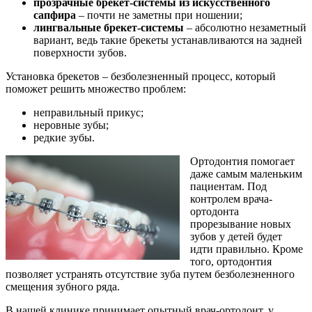
прозрачные брекет-системы из искусственного
сапфира
– почти не заметны при ношении;
лингвальные брекет-системы
– абсолютно незаметный
вариант, ведь такие брекеты устанавливаются на задней
поверхности зубов.
Установка брекетов – безболезненный процесс, который
поможет решить множество проблем:
неправильный прикус;
неровные зубы;
редкие зубы.
Ортодонтия помогает
даже самым маленьким
пациентам. Под
контролем врача-
ортодонта
прорезывание новых
зубов у детей будет
идти правильно. Кроме
того, ортодонтия
позволяет устранять отсутствие зуба путем безболезненного
смещения зубного ряда.
В нашей клинике принимает опытный врач-ортодонт, у