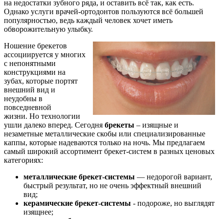
на недостатки зубного ряда, и оставить всё так, как есть.
Однако услуги врачей-ортодонтов пользуются всё большей
популярностью, ведь каждый человек хочет иметь
обворожительную улыбку.
Ношение брекетов
ассоциируется у многих
с непонятными
конструкциями на
зубах, которые портят
внешний вид и
неудобны в
повседневной
жизни. Но технологии
ушли далеко вперед. Сегодня
брекеты
– изящные и
незаметные металлические скобы или специализированные
каппы, которые надеваются только на ночь. Мы предлагаем
самый широкий ассортимент брекет-систем в разных ценовых
категориях:
металлические брекет-системы
— недорогой вариант,
быстрый результат, но не очень эффектный внешний
вид;
керамические брекет-системы
- подороже, но выглядят
изящнее;