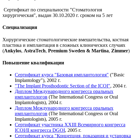
Сертификат по специальности "Стоматология
хирургическая", выдан 30.10.2020 г. сроком на 5 лет
Специализация
Хирургические стоматологические вмешательства, костная
пластика и имплантация в сложных клинических случаях
(
Ankylos
,
AstraTech
,
Premium Sweden & Martina
,
Zimmer
)
Повышение квалификации
Сертификат курса "Базовая имплантология"
("Basic
Implantology"), 2002 г.
"The Implant Prosthodontic Section of the ICOI"
, 2004 г.
Диплом Международного конгресса оральных
имплантологов
(The International Congress or Oral
Implantologists), 2004 г.
Диплом Международного конгресса оральных
имплантологов
(The International Congress or Oral
Implantologists), 2005 г.
Сертификат участника XXIII Всемирного конгресса
ICOI/II конгресса DGOI
, 2005 г.
Сертификат курса "Концепция, показания и установка