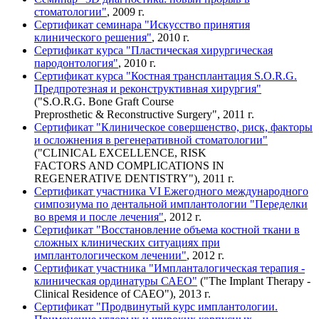
стоматологии"
, 2009 г.
Сертификат семинара "Искусство принятия
клинического решения"
, 2010 г.
Сертификат курса "Пластическая хирургическая
пародонтология"
, 2010 г.
Сертификат курса "Костная трансплантация S.O.R.G.
Предпротезная и реконструктивная хирургия"
("S.O.R.G. Bone Graft Course
Preprosthetic & Reconstructive Surgery", 2011 г.
Сертификат "Клиническое совершенство, риск, факторы
и осложнения в регенеративной стоматологии"
("CLINICAL EXCELLENCE, RISK
FACTORS AND COMPLICATIONS IN
REGENERATIVE DENTISTRY"), 2011 г.
Сертификат участника VI Ежегодного международного
симпозиума по дентальной имплантологии "Переделки
во время и после лечения"
, 2012 г.
Сертификат "Восстановление объема костной ткани в
сложных клинических ситуациях при
имплантологическом лечении"
, 2012 г.
Сертификат участника "Импланталогическая терапия -
клиническая ординатуры САЕО"
("The Implant Therapy -
Clinical Residence of САЕО"), 2013 г.
Сертификат "Продвинутый курс имплантологии.