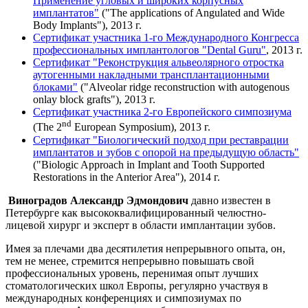
Применение угловых и широких корпусных
имплантатов"
("The applications of Angulated and Wide
Body Implants"), 2013 г.
Сертификат участника 1-го Международного Конгресса
профессиональных имплантологов "Dental Guru"
, 2013 г.
Сертификат "Реконструкция альвеолярного отростка
аутогенными накладными трансплантационными
блоками"
("Alveolar ridge reconstruction with autogenous
onlay block grafts"), 2013 г.
Сертификат участника 2-го Европейского симпозиума
nd
(The 2
European Symposium), 2013 г.
Сертификат "Биологический подход при реставрации
имплантатов и зубов с опорой на предыдущую область"
("Biologic Approach in Implant and Tooth Supported
Restorations in the Anterior Area"), 2014 г.
Виноградов Александр Эдмондович
давно известен в
Петербурге как высококвалифицированный челюстно-
лицевой хирург и эксперт в области имплантации зубов.
Имея за плечами два десятилетия непрерывного опыта, он,
тем не менее, стремится непрерывно повышать свой
профессиональных уровень, перенимая опыт лучших
стоматологических школ Европы, регулярно участвуя в
международных конференциях и симпозиумах по