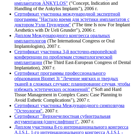
имплантатов ANKYLOS"
("Concept, Indication and
Handling of the Ankylos Implants"), 2006 г.
Сертификат участника международной экспертной
программы "Настало время для эстетики имплантатов с
доктором Уэли Грундером"
("The time Is now For Implant
Aesthetics with Dr Ueli Grunder"), 2006 г.
Диплом Международного конгресса оральных
имплантологов
(The International Congress or Oral
Implantologists), 2007 г.
Сертификат участника 3-й восточно-европейской
конференции по проблемам стоматологической
имплантации
(The Third East-European Congress of Dental
Implantation), 2007 г.
Сертификат программы профессионального
образования Biomet 3i "Лечение мягких и твердых
тканей в сложных случаях: планирование случая, чтобы
избежать эстетических осложнений"
("Soft and Hard
Tissue Management in Complex Cases: Case Planning to
Avoid Esthetic Complications"), 2007 г.
Сертификат участника Международного симпозиума
"Остеология"
, 2007 г.
Сертификат "Верхнечелюстная субинтральная
аугументация (синуслифтинг)"
, 2007 г.
Диплом участника 8-го интернационального конгресса
A.I.S.I., 1-го интернационального конгресса A.I.S.I. -