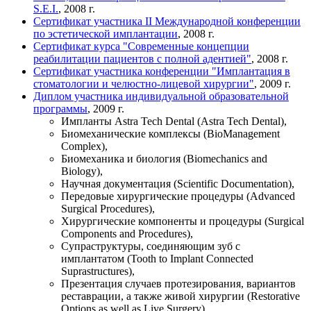
S.E.I.
, 2008 г.
Сертификат участника II Международной конференции
по эстетической имплантации
, 2008 г.
Сертификат курса "Современные концепции
реабилитации пациентов с полной адентией"
, 2008 г.
Сертификат участника конференции "Имплантация в
стоматологии и челюстно-лицевой хирургии"
, 2009 г.
Диплом участника индивидуальной образовательной
программы
, 2009 г.
Импланты Astra Tech Dental (Astra Tech Dental),
Биомеханические комплексы (BioManagement
Complex),
Биомеханика и биология (Biomechanics and
Biology),
Научная документация (Scientific Documentation),
Передовые хирургические процедуры (Advanced
Surgical Procedures),
Хирургические компоненты и процедуры (Surgical
Components and Procedures),
Супраструктуры, соединяющим зуб с
имплантатом (Tooth to Implant Connected
Suprastructures),
Презентация случаев протезирования, вариантов
реставрации, а также живой хирургии (Restorative
Options as well as Live Surgery).