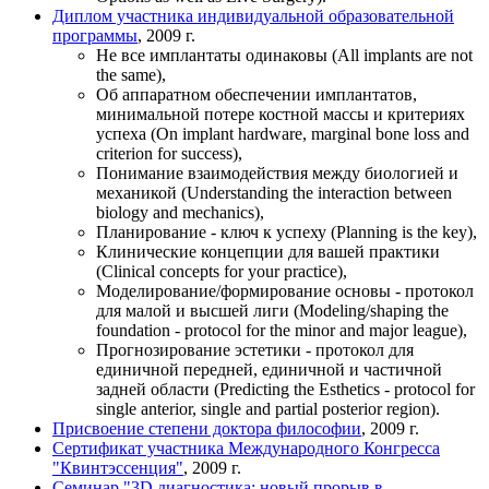
Диплом участника индивидуальной образовательной
программы
, 2009 г.
Не все имплантаты одинаковы (All implants are not
the same),
Об аппаратном обеспечении имплантатов,
минимальной потере костной массы и критериях
успеха (On implant hardware, marginal bone loss and
criterion for success),
Понимание взаимодействия между биологией и
механикой (Understanding the interaction between
biology and mechanics),
Планирование - ключ к успеху (Planning is the key),
Клинические концепции для вашей практики
(Clinical concepts for your practice),
Моделирование/формирование основы - протокол
для малой и высшей лиги (Modeling/shaping the
foundation - protocol for the minor and major league),
Прогнозирование эстетики - протокол для
единичной передней, единичной и частичной
задней области (Predicting the Esthetics - protocol for
single anterior, single and partial posterior region).
Присвоение степени доктора философии
, 2009 г.
Сертификат участника Международного Конгресса
"Квинтэссенция"
, 2009 г.
Семинар "3D диагностика: новый прорыв в